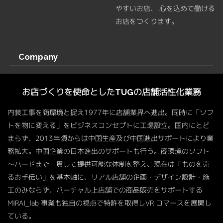
やすいお店、 心を込めて働ける
お店をつくります。
Company
お店づくりを使命とした
TUGの店舗活性化業務
内装工事を商環境と捉え1977年に店舗業界へ進出。
同時に「ソフ
トを物に変える」をビジネスコンセプトに工場設立。国内にとど
まらず、2013年頃からは中国生産及び中国進出サポートにより業
務拡大。中国企業の日本進出のサポートも行う。商環境のソフト
～ハードまで一貫して提供可能な体制を整え、現在は「ものを売
るお手伝い」を基本軸に、リアル店舗の企画・デザイン設計・施
工
のみならず、バーチャル上店舗での商品販売をサポートする
MIRAI_lab 事業も独自の視点で特許を取得しVR コマースを展開し
ている。