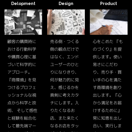
Delopment
Design
Product
顧客の購買時に
売る側・つくる
心をこめた 『も
おける行動科学
側の観点だけで
のづくり』を提
や購買心理に基
はなく、エンド
供します。使い
づいて科学的に
ユーザーのひと
易さにこだわ
アプローチ。
りになりきり、
り、売り手・買
『商環境』を見
何が魅力的に見
い手の心を満た
つけるプロフェ
え、感じるかを
す商環境を創り
ッショナルな視
真剣に考えカタ
出します。『心
点から科学と技
チにします。入
から満足をお届
術、 そして感性
りたくなるお
けするために』
と経験を総合化
店、また来たく
常に知恵を出し
して最先端マー
なるお店をタッ
合い、実行しま