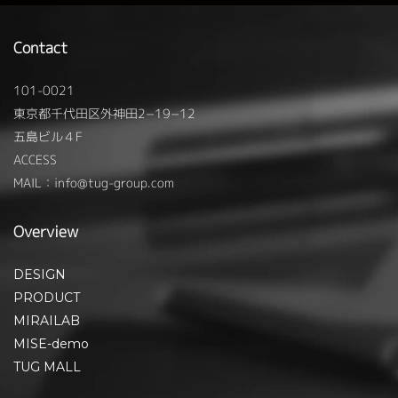
Contact
101-0021
東京都千代田区外神田2−19−12
五島ビル４F
ACCESS
MAIL：info@tug-group.com
Overview
DESIGN
PRODUCT
MIRAILAB
MISE-demo
TUG MALL